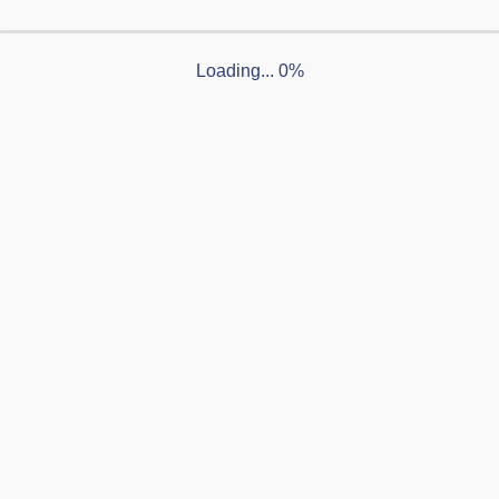
布も承っております。
配布枚数が少ない分、
低コストでターゲ
エリアに対しての宣伝
が可能です。新聞
Loading... 0%
国紙）よりも多くのご家庭に届く「YOU
のチラシ折込に乗り換える企業様も多く
っしゃいます。
エリア購読数の多さがチラシ反
響率に直結