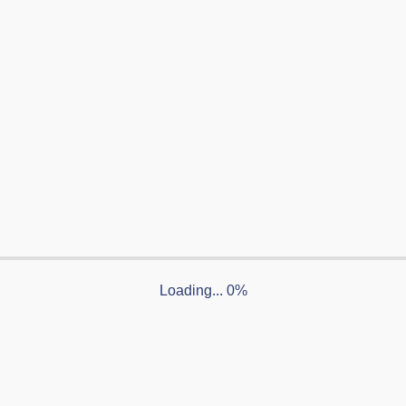
りリーフレット
IA 様
14年 2月
RAPHIC
ィレクション
デザイン
撮影
印刷
ット
トリートメント
カラー
スパ
パーマ
ヘアサロン
Loading... 0%