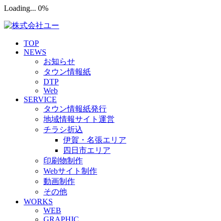
Loading... 0%
TOP
NEWS
お知らせ
タウン情報紙
DTP
Web
SERVICE
タウン情報紙発行
地域情報サイト運営
チラシ折込
伊賀・名張エリア
四日市エリア
印刷物制作
Webサイト制作
動画制作
その他
WORKS
WEB
GRAPHIC