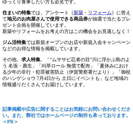
ゆっくり食事したい方も必見です。
住まいの特集
では、アンケート（
新築
・
リフォーム
）に答え
て
地元のお肉屋さんで使用できる商品券
が抽選で当たるプレ
ゼント企画を開催しています。
新築やリフォームをお考えの方はこの機会をお見逃しなく！
ジム活特集
では新規オープンのお店や新規入会キャンペーン
などのお得な情報を掲載しています。
その他、
求人特集
、「“ムササビ忍者の目”川に浮かぶ島のよ
う 名張・薦生」「刈草ロール 無償で配布」「夏休みにおけ
る少年の非行・犯罪被害防止（伊賀警察署だより）」「御杖
のハンゲショウ 7月4日から 土日にイベントも」など地域の
情報盛りだくさんでお届けしています。
記事掲載や広告に関することはお気軽にお問い合わせくださ
い。また、弊社ではホームページの制作も承っております。
＜PR＞