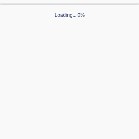
Loading... 0%
伊賀タウン情報YOU 7月25日号を発行しました
2026.07.24
伊賀タウン情報YOU 7月11日号を発行しました
2026.07.10