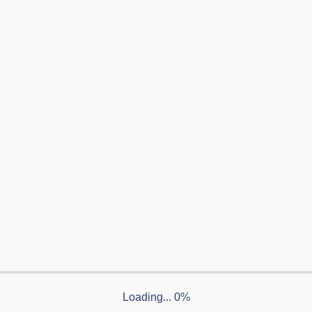
SERVICE
イベント
体験施設
ミュージアム
< 前へ
一覧へ
カテゴリー
制作実績例
お知らせ
印刷物制作
Web
Webサイト制作
Loading... 0%
DTP