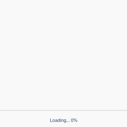
リフォーム
新築
貸しホール
ショールーム
住宅
店舗
設計
施工
< 前へ
一覧へ
次へ >
カテゴリー
制作実績例
DTP
印刷物制作
タウン情報紙
Webサイト制作
Loading... 0%
お知らせ